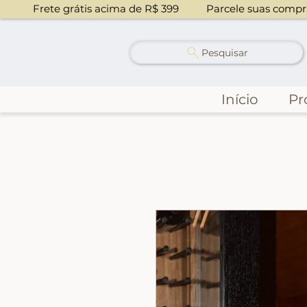
            Frete grátis acima de R$ 399          Parcele suas co
Pesquisar
Início
Pr