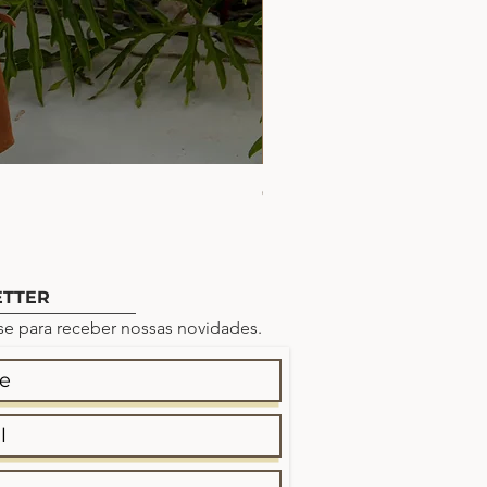
CONJUNTO BLUSA PRE
Preço
R$ 419,90
TTER
se para receber nossas novidades.