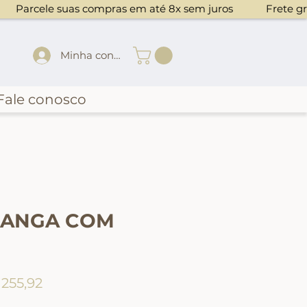
Minha conta
Fale conosco
MANGA COM
ço normal
Preço promocional
 255,92