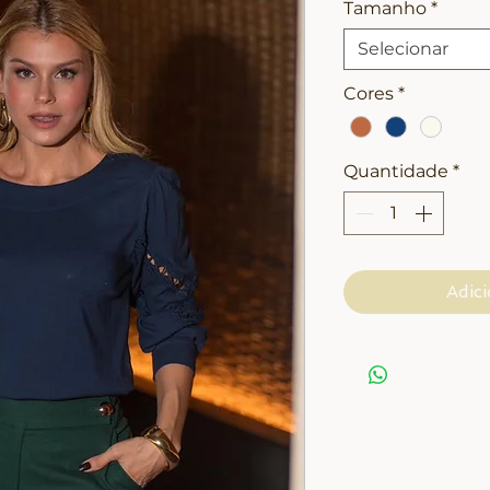
Tamanho
*
Selecionar
Cores
*
Quantidade
*
Adici