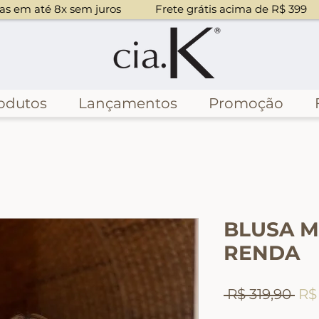
mpras em até 8x sem juros
odutos
Lançamentos
Promoção
BLUSA 
RENDA
Pre
 R$ 319,90 
R$