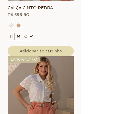
CALÇA CINTO PEDRA
Preço
R$ 399,90
P
M
G
+1
Adicionar ao carrinho
LANÇAMENTO