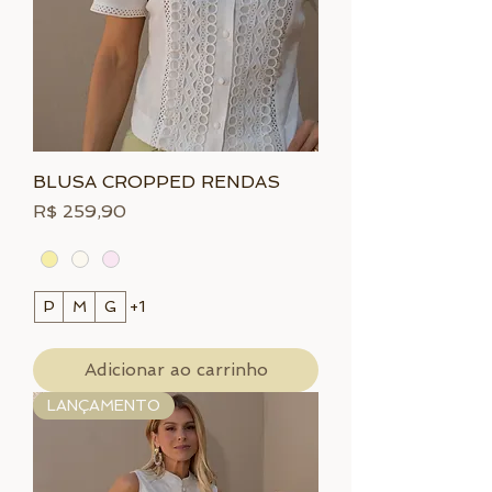
BLUSA CROPPED RENDAS
Preço
R$ 259,90
P
M
G
+1
Adicionar ao carrinho
LANÇAMENTO