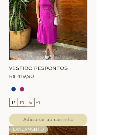
VESTIDO PESPONTOS
Preço
R$ 419,90
P
M
G
+1
Adicionar ao carrinho
LANÇAMENTO