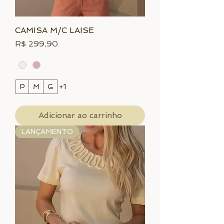
CAMISA M/C LAISE
Preço
R$ 299,90
P
M
G
+1
Adicionar ao carrinho
LANÇAMENTO