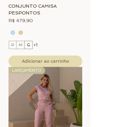
CONJUNTO CAMISA
PESPONTOS
Preço
R$ 479,90
P
M
G
+1
Adicionar ao carrinho
LANÇAMENTO