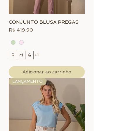
CONJUNTO BLUSA PREGAS
Preço
R$ 419,90
P
M
G
+1
Adicionar ao carrinho
LANÇAMENTO