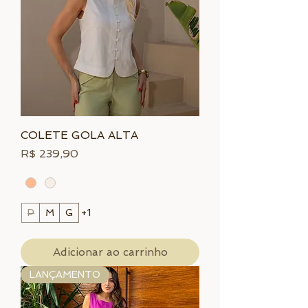
COLETE GOLA ALTA
Preço
R$ 239,90
P
M
G
+1
Adicionar ao carrinho
LANÇAMENTO