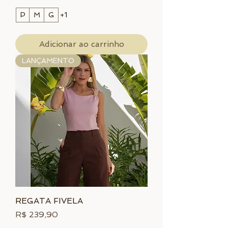
P
M
G
+1
Adicionar ao carrinho
LANÇAMENTO
REGATA FIVELA
Preço
R$ 239,90