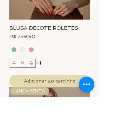
BLUSA DECOTE ROLETES
Preço
R$ 239,90
P
M
G
+1
Adicionar ao carrinho
LANÇAMENTO