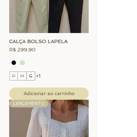
CALÇA BOLSO LAPELA
Preço
R$ 299,90
P
M
G
+1
Adicionar ao carrinho
LANÇAMENTO