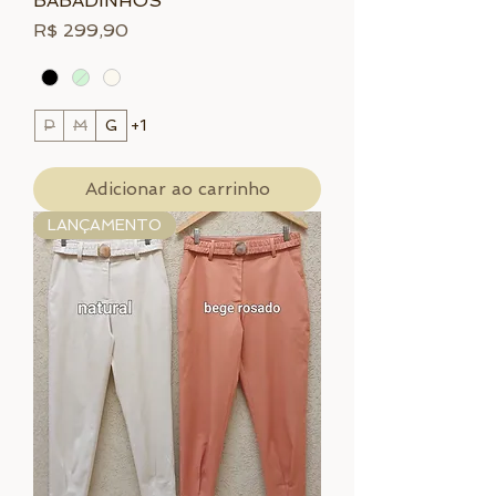
BABADINHOS
Preço
R$ 299,90
P
M
G
+1
Adicionar ao carrinho
LANÇAMENTO