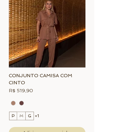
CONJUNTO CAMISA COM
CINTO
Preço
R$ 519,90
P
M
G
+1