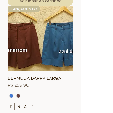
Adicionar ao carrinho
LANÇAMENTO
BERMUDA BARRA LARGA
Preço
R$ 299,90
P
M
G
+1