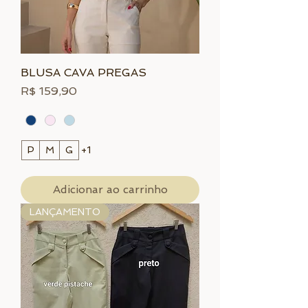
BLUSA CAVA PREGAS
Preço
R$ 159,90
P
M
G
+1
Adicionar ao carrinho
LANÇAMENTO