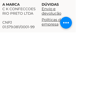
A MARCA
DÚVIDAS
C K CONFECCOES
Envio e
RIO PRETO LTDA
devolução
Políticas da
CNPJ
empresa
01.579.081/0001-99
Rua Professor José
Felício Miziara 1552,
Jardim Alto Alegre -
15054-180
São José do Rio
Preto - SP
SIGA-NOS
NEWSLETTER
Cadastre-se para receber nossas novidades.
Contato