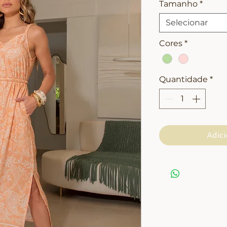
Tamanho
*
Selecionar
Cores
*
Quantidade
*
Adici