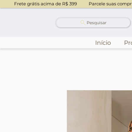
            Frete grátis acima de R$ 399          Parcele suas co
Pesquisar
Início
Pr