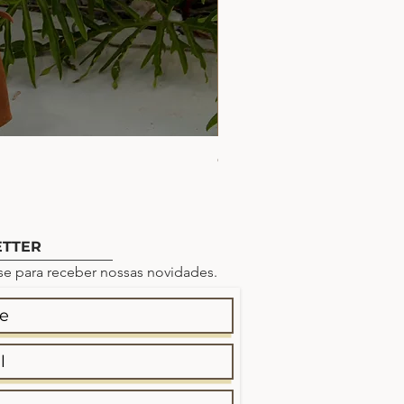
CONJUNTO BLUSA PRE
Preço
R$ 419,90
TTER
se para receber nossas novidades.