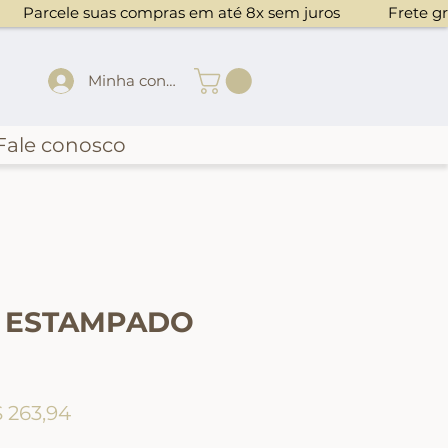
Minha conta
Fale conosco
O ESTAMPADO
eço normal
Preço promocional
 263,94